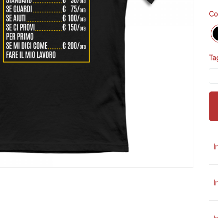
Co
Tag
I
I