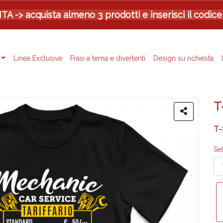
-> acquista almeno 3 prodotti e inserisci il codice
Linea Exclusive
Frasi a tema e divertenti
Design su richiesta
T
T-
Se