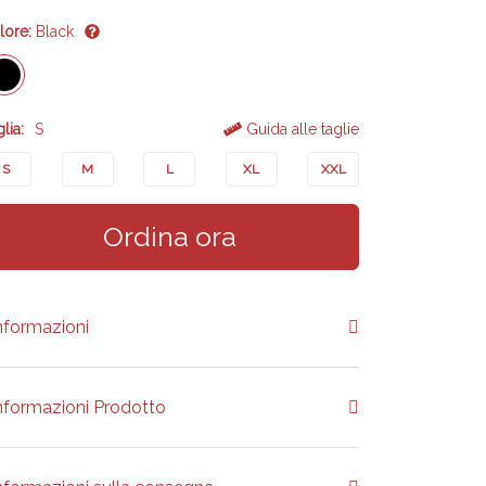
lore:
Black
lia:
S
Guida alle taglie
S
M
L
XL
XXL
Ordina ora
nformazioni
nformazioni Prodotto