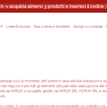
> acquista almeno 3 prodotti e inserisci il codice 
Linea Exclusive
Frasi a tema e divertenti
Design su richiesta
stampati solo al momento dell'ordine in base alle tue indicazioni e qui
li nel negozio e per tutti gli elementi utilizzati nella realizzazione del
rnita da HOPLIX un progetto gestito da HOPLIX SRL, HOPLIX SRL è re
uto.
ozio online, il consumatore conclude esclusivamente un contratto con