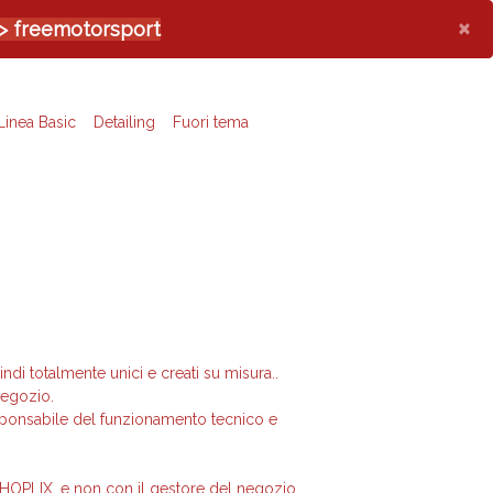
×
-> freemotorsport
Linea Basic
Detailing
Fuori tema
ndi totalmente unici e creati su misura..
 negozio.
sponsabile del funzionamento tecnico e
 HOPLIX, e non con il gestore del negozio.