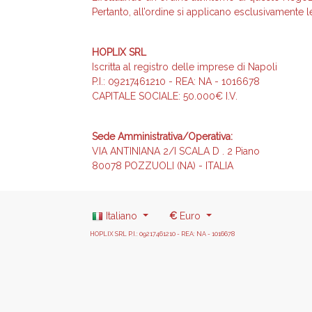
Pertanto, all’ordine si applicano esclusivamente l
HOPLIX SRL
Iscritta al registro delle imprese di Napoli
P.I.: 09217461210 - REA: NA - 1016678
CAPITALE SOCIALE: 50.000€ I.V.
Sede Amministrativa/Operativa:
VIA ANTINIANA 2/I SCALA D . 2 Piano
80078 POZZUOLI (NA) - ITALIA
Italiano
€
Euro
HOPLIX SRL P.I.: 09217461210 - REA: NA - 1016678