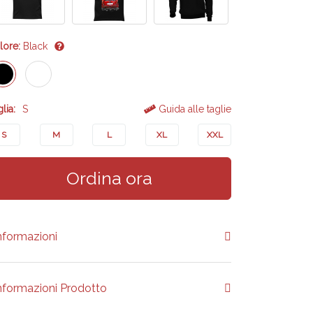
lore:
Black
lia:
S
Guida alle taglie
S
M
L
XL
XXL
Ordina ora
nformazioni
nformazioni Prodotto