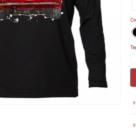
Co
Tag
I
I