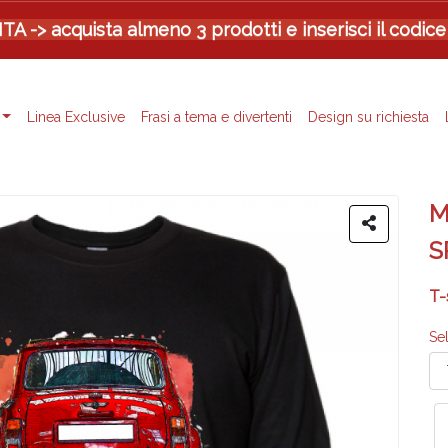
-> acquista almeno 3 prodotti e inserisci il codice
Linea Exclusive
Frasi a tema e divertenti
Design su richiesta
M
S
T-
Se